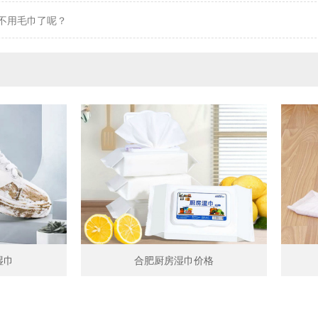
不用毛巾了呢？
湿巾
合肥厨房湿巾价格