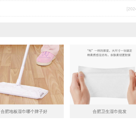
[202
合肥地板湿巾哪个牌子好
合肥卫生湿巾批发