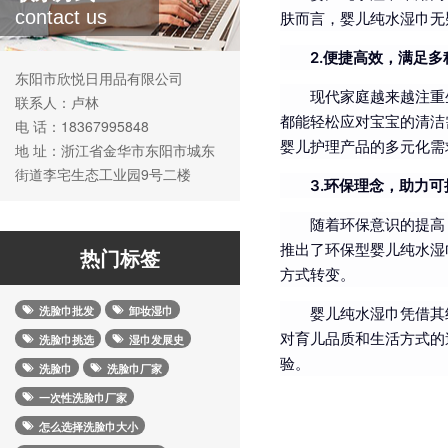
contact us
肤而言，婴儿纯水湿巾无
2.便捷高效，满足多
东阳市欣悦日用品有限公司
现代家庭越来越注重
联系人：卢林
都能轻松应对宝宝的清洁
电 话：18367995848
婴儿护理产品的多元化需
地 址：浙江省金华市东阳市城东
街道李宅生态工业园9号二楼
3.环保理念，助力
随着环保意识的提高
推出了环保型婴儿纯水湿
热门标签
方式转变。
洗脸巾批发
卸妆湿巾
婴儿纯水湿巾凭借其
对育儿品质和生活方式的
洗脸巾挑选
湿巾发展史
验。
洗脸巾
洗脸巾厂家
一次性洗脸巾厂家
怎么选择洗脸巾大小